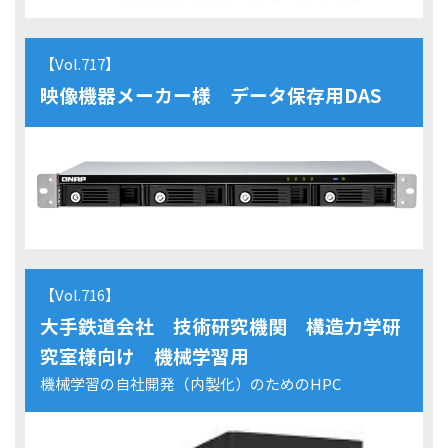
【Vol.717】
映像機器メーカー様 データ保存用DAS
【Vol.716】
大手鉄道会社 技術研究機関 構造力学研
究室様向け 機械学習用
機械学習の自社開発（内製化）のためのHPC