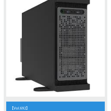
【Vol.692】