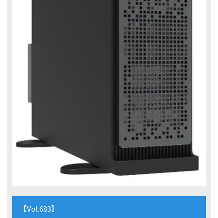
【Vol.683】