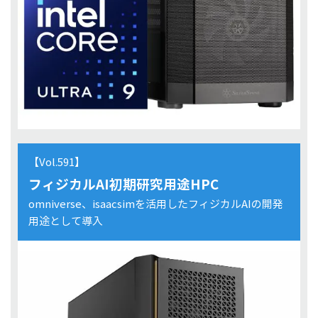
【Vol.591】
フィジカルAI初期研究用途HPC
omniverse、isaacsimを活用したフィジカルAIの開発
用途として導入