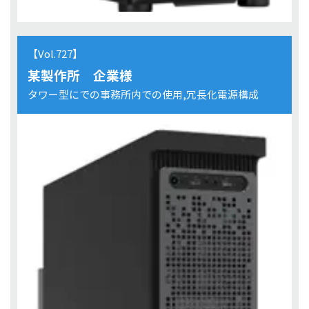
【Vol.727】
某製作所 企業様
タワー型にでの事務所内での使用,冗長化電源構成