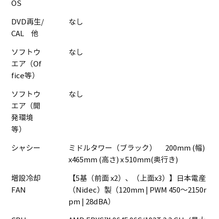
OS
DVD再生/
なし
CAL 他
ソフトウ
なし
エア（Of
fice等）
ソフトウ
なし
エア（開
発環境
等）
シャシー
ミドルタワー（ブラック） 200mm (幅)
x465mm (高さ) x 510mm(奥行き)
増設冷却
【5基（前面 x2）、（上面x3）】日本電産
FAN
（Nidec）製（120mm | PWM 450～2150r
pm | 28dBA）