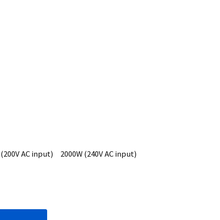
V AC input) 2000W (240V AC input)