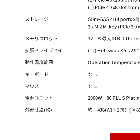
(1) PCIe 4.0 x16 slot f
(1) PCIe 4.0 x8 slot fr
ストレージ
Slim-SAS 4i (4 ports x3)
2 x M.2 M-key (PCIe 3.0 
メモリスロット
32 ※最大4TB（ Up to 8T
拡張ドライブベイ
(12) Hot-swap 3.5"/2.5" 
動作温度範囲
Operation temperature
キーボード
なし
マウス
なし
電源ユニット
2000W 80 PLUS Plati
外形寸法(約)
約 438(W)×176(H)