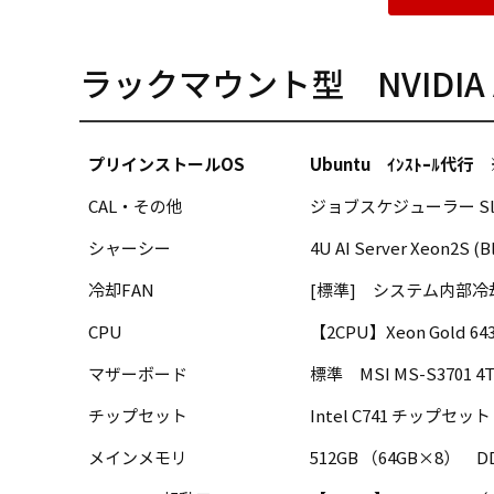
ラックマウント型 NVIDIA 
プリインストールOS
Ubuntu ｲﾝｽﾄｰﾙ代行 ※2
CAL・その他
ジョブスケジューラー S
シャーシー
4U AI Server Xeon2S
冷却FAN
[標準] システム内部冷却用FAN 合計
CPU
【2CPU】Xeon Gold 6430
マザーボード
標準 MSI MS-S3701 4Th
チップセット
Intel C741 チップセット 
メインメモリ
512GB （64GB×8） DDR