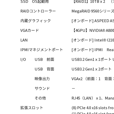
SSD OS起動用
【RAID1】10TBｘ2 （7
RAIDコントローラー
MegaRAID 9560シリーズ RAI
内蔵グラフィック
[オンボード] ASPEED AS
VGAカード
【4GPU】NVIDIA® A80
LAN
[オンボード] Intel® I210-
IPMIマネジメントポート
[オンボード] IPMI Real
I/O
USB 前面
USB3.2 Gen1ｘ1ポート
USB 背面
USB3.2 Gen1ｘ2ポート
映像出力
VGAx2 （前面：1 背面
サウンド
－
その他
RJ45（LAN）ｘ1、Manag
拡張スロット
(8) PCIe 4.0 x16 slots