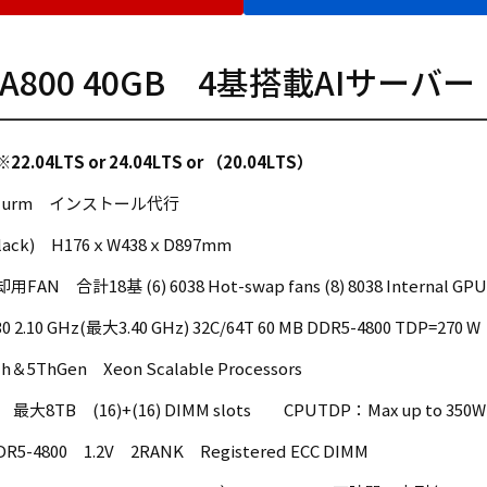
A800 40GB 4基搭載AIサーバー
2.04LTS or 24.04LTS or （20.04LTS）
lurm インストール代行
 (Black) H176ｘW438ｘD897mm
18基 (6) 6038 Hot-swap fans (8) 8038 Internal GPU fans
 2.10 GHz(最大3.40 GHz) 32C/64T 60 MB DDR5-4800 TDP=270 W
＆5ThGen Xeon Scalable Processors
最大8TB (16)+(16) DIMM slots CPUTDP：Max up to 350W
5-4800 1.2V 2RANK Registered ECC DIMM