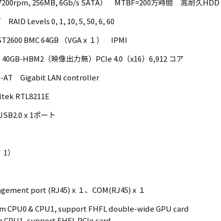
200rpm, 256MB, 6Gb/s SATA） MTBF=200万時間 高耐久HDD
D Levels 0, 1, 10, 5, 50, 6, 60
T2600 BMC 64GB （VGAｘ１） IPMI
0 40GB-HBM2（映像出力無）PCIe 4.0（x16）6,912 コア
AT Gigabit LAN controller
tek RTL8211E
 USB2.0ｘ1ポート
：1）
ement port (RJ45)ｘ１、COM(RJ45)ｘ１
 from CPU0 & CPU1, support FHFL double-wide GPU card