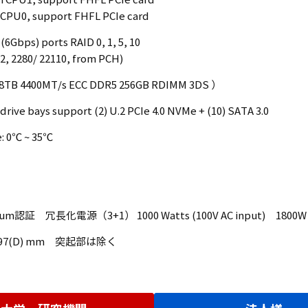
rom CPU1, support FHFL PCIe card
om CPU0, support FHFL PCIe card
 (6Gbps) ports RAID 0, 1, 5, 10
x2, 2280/ 22110, from PCH)
B 4400MT/s ECC DDR5 256GB RDIMM 3DS ）
drive bays support (2) U.2 PCIe 4.0 NVMe + (10) SATA 3.0
: 0℃ ~ 35℃
num認証 冗長化電源（3+1） 1000 Watts (100V AC input) 1800W (200
×897(D) mm 突起部は除く