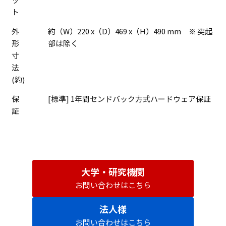
ッ
ト
外
約（W）220 x（D）469 x（H）490 mm ※ 突起
形
部は除く
寸
法
(約)
保
[標準] 1年間センドバック方式ハードウェア保証
証
大学・研究機関
お問い合わせはこちら
法人様
お問い合わせはこちら