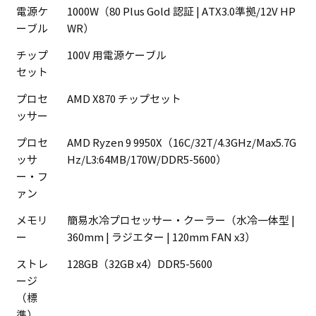
電源ケ
1000W（80 Plus Gold 認証 | ATX3.0準拠/12V HP
ーブル
WR）
チップ
100V 用電源ケーブル
セット
プロセ
AMD X870 チップセット
ッサー
プロセ
AMD Ryzen 9 9950X（16C/32T/4.3GHz/Max5.7G
ッサ
Hz/L3:64MB/170W/DDR5-5600）
ー・フ
ァン
メモリ
簡易水冷プロセッサー・クーラー（水冷一体型 |
ー
360mm | ラジエター | 120mm FAN x3）
ストレ
128GB（32GB x4）DDR5-5600
ージ
（標
準）