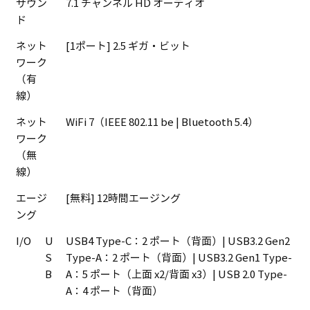
サウン
7.1 チャンネル HD オーディオ
ド
ネット
[1ポート] 2.5 ギガ・ビット
ワーク
（有
線）
ネット
WiFi 7（IEEE 802.11 be | Bluetooth 5.4）
ワーク
（無
線）
エージ
[無料] 12時間エージング
ング
I/O
U
USB4 Type-C：2 ポート（背面）| USB3.2 Gen2
S
Type-A：2 ポート（背面）| USB3.2 Gen1 Type-
B
A：5 ポート（上面 x2/背面 x3）| USB 2.0 Type-
A：4 ポート（背面）