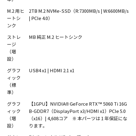
M.2 用ヒ
2TB M.2 NVMe-SSD（R:7300MB/s | W:6600MB/s
ートシ
| PCIe 4.0）
ンク
ストレ
MB 純正 M.2 ヒートシンク
ージ
（増
設）
グラフ
USB4 x1 | HDMI 2.1 x1
ィック
（標
準）
グラフ
【1GPU】NVIDIA® GeForce RTX™ 5060 Ti 16G
ィック
B-GDDR7（DisplayPort x3/HDMI x1）PCIe 5.0
（増
（x16）| 4,608コア ※ 本パーツは 1 年保証にな
設）
ります。