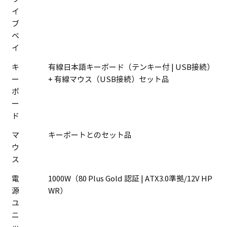
イ
ブ
ベ
イ
キ
有線日本語キーボード（テンキー付 | USB接続）
ー
+ 有線マウス（USB接続）セット品
ボ
ー
ド
マ
キーボートとのセット品
ウ
ス
電
1000W（80 Plus Gold 認証 | ATX3.0準拠/12V HP
源
WR）
ユ
ニ