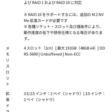
よび RAID 1 および RAID 10 に対応
※ RAID 10 をサポートするには、追加の M.2 NV
Me 拡張カードが必要です
※ 各種ソケット・スロット及び諸条件により、
動作速度の低下や排他仕様となる場合がありま
す。
メ
4 スロット（2ch）| 最大 192GB（48GB x4）| DD
モ
R5-5600 | Unbuffered | Non-ECC
リ
ス
ロ
ッ
ト
拡
3.5/2.5 インチ：2 ベイ（シャドウ）| 2.5 インチ：
張
2 ベイ（シャドウ）
ド
ラ