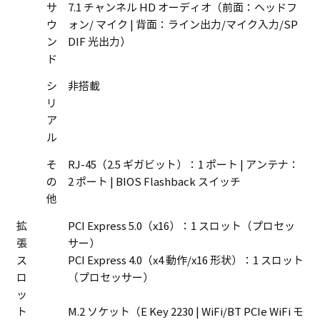
サ
7.1 チャンネル HD オーディオ（前面：ヘッドフ
ウ
ォン/ マイク | 背面：ライン出力/マイク入力/SP
ン
DIF 光出力）
ド
シ
非搭載
リ
ア
ル
そ
RJ-45（2.5 ギガビット）：1 ポート | アンテナ：
の
2 ポート | BIOS Flashback スイッチ
他
拡
PCI Express 5.0（x16）：1 スロット（プロセッ
張
サー）
ス
PCI Express 4.0（x4 動作/x16 形状）：1 スロット
ロ
（プロセッサー）
ッ
ト
M.2 ソケット（E Key 2230 | WiFi/BT PCIe WiFi モ