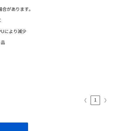
場合があります。
C
るGPUにより減少
ト品
❮
1
❯