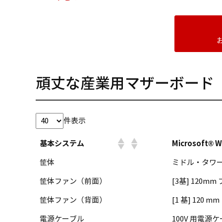
頑丈な産業用マザーボード 
件表示
基本システム
Microsoft® W
筐体
ミドル・タワ
筐体ファン（前面）
[3基] 120mm
筐体ファン（背面）
[1 基] 120 m
電源ケーブル
100V 用電源