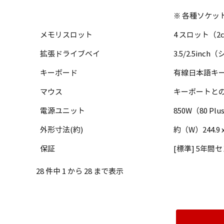
※ 各種ソケ
メモリスロット
4 スロット（2ch）
拡張ドライブベイ
3.5/2.5in
キーボード
有線日本語キー
マウス
キーボートと
電源ユニット
850W（80 Plu
外形寸法(約)
約（W）244.9 
保証
[標準] 5年
28 件中 1 から 28 まで表示