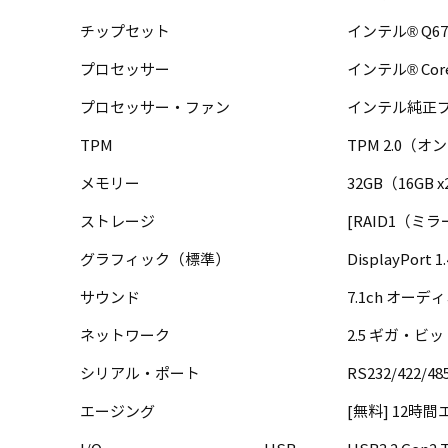
チップセット
インテル® Q
プロセッサー
インテル® Core™ 
プロセッサー・ファン
インテル純正
TPM
TPM 2.0（
メモリー
32GB（16GB x
ストレージ
[RAID1（ミラー
グラフィック（標準）
DisplayPort
サウンド
7.1ch オ
ネットワーク
2.5 ギガ・ビ
シリアル・ポート
RS232/422/
エージング
[無料] 12時