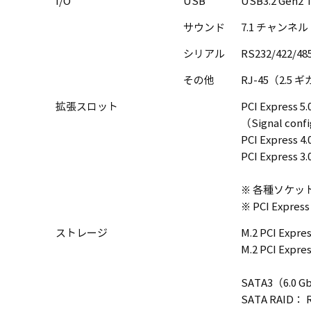
I/O
USB
USB3.2 Gen
サウンド
7.1 チャン
シリアル
RS232/422/4
その他
RJ-45（2.5
拡張スロット
PCI Expre
（Signal config
PCI Expre
PCI Expre
※ 各種ソケ
※ PCI Ex
ストレージ
M.2 PCI Exp
M.2 PCI Exp
SATA3（6.0 
SATA RAID： R