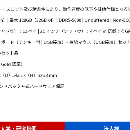
ット・スロット及び諸条件により、動作速度の低下や排他仕様となる
| 最大 128GB（32GB x4）| DDR5-5600 | Unbuffered | Non-EC
ch（シャドウ）：11 ベイ | 2.5 インチ（シャドウ）：4 ベイ ※ 搭載す
ボード（テンキー付 | USB接続）+ 有線マウス（USB接続）セッ
のセット品
s Gold 認証）
x（D）543.2 x（H）528.3 mm
間センドバック方式ハードウェア保証
大学・研究機関
法人様