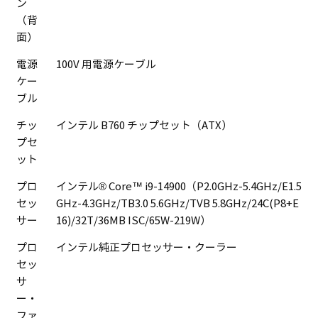
ン
（背
面）
電源
100V 用電源ケーブル
ケー
ブル
チッ
インテル B760 チップセット（ATX）
プセ
ット
プロ
インテル® Core™ i9-14900（P2.0GHz-5.4GHz/E1.5
セッ
GHz-4.3GHz/TB3.0 5.6GHz/TVB 5.8GHz/24C(P8+E
サー
16)/32T/36MB ISC/65W-219W）
プロ
インテル純正プロセッサー・クーラー
セッ
サ
ー・
ファ