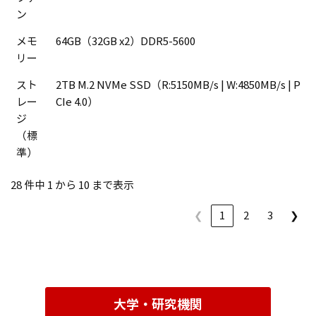
ン
メモ
64GB（32GB x2）DDR5-5600
リー
スト
2TB M.2 NVMe SSD（R:5150MB/s | W:4850MB/s | P
レー
CIe 4.0）
ジ
（標
準）
28 件中 1 から 10 まで表示
❮
1
2
3
❯
大学・研究機関