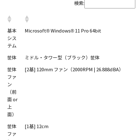
検索:
基本
Microsoft® Windows® 11 Pro 64bit
シス
テム
筐体
ミドル・タワー型（ブラック）筐体
筐体
[2基] 120mm ファン（2000RPM | 26.888dBA）
ファ
ン
（前
面 or
上
面）
筐体
[1基] 12cm
ファ