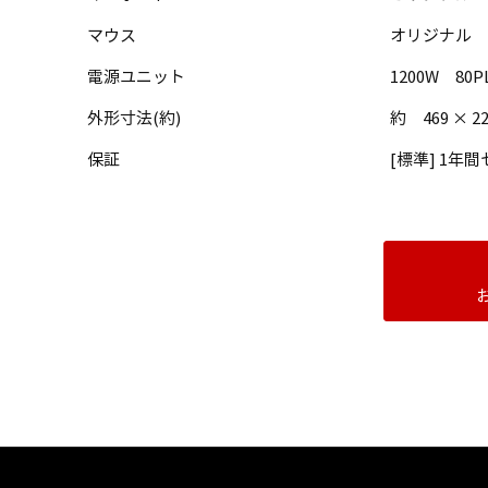
マウス
オリジナル 
電源ユニット
1200W 80
外形寸法(約)
約 469 × 
保証
[標準] 1年