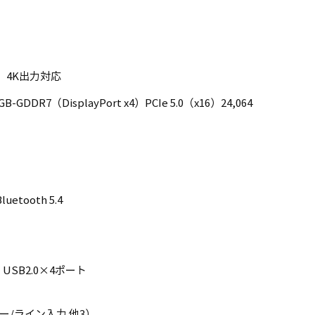
4x2） 4K出力対応
6GB-GDDR7（DisplayPort x4）PCIe 5.0（x16）24,064
uetooth 5.4
、USB2.0×4ポート
/ライン入力 他3）