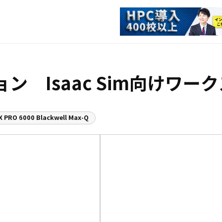
 Isaac Sim向けワー
X PRO 6000 Blackwell Max-Q