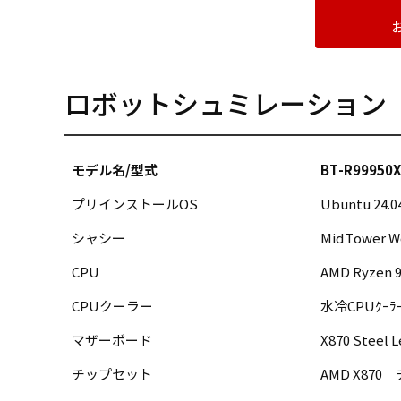
ロボットシュミレーション I
モデル名/型式
BT-R99950
プリインストールOS
Ubuntu 24
シャシー
MidTower W
CPU
AMD Ryzen 
CPUクーラー
水冷CPUｸｰ
マザーボード
X870 Steel 
チップセット
AMD X87