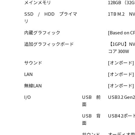
メインメモリ
128GB （32G
SSD / HDD プライマ
1TB M.2 NV
リ
内蔵グラフィック
[Based on
追加グラフィックボード
【1GPU】NVID
コア 300W
サウンド
[オンボード] 
LAN
[オンボード] Dr
無線LAN
[オンボード] 802
I/O
USB 前
USB3.2 Ge
面
USB 背
USB4 2ポー
面
サウンド
オーディオ用