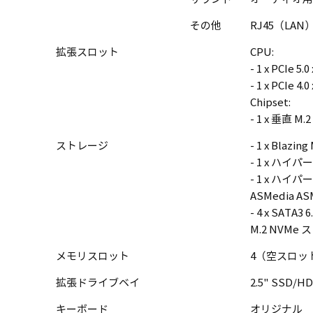
その他
RJ45（LAN
拡張スロット
CPU:
- 1 x PCIe 5
- 1 x PCIe 4
Chipset:
- 1 x 垂直 M
ストレージ
- 1 x Blazi
- 1 x ハイパー 
- 1 x ハイパー
ASMedia AS
- 4 x SATA3
M.2 NVMe 
メモリスロット
4（空スロット
拡張ドライブベイ
2.5" SSD
キーボード
オリジナル 