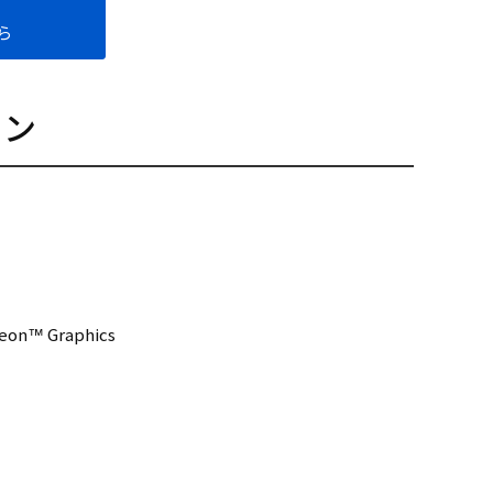
ら
ョン
eon™ Graphics