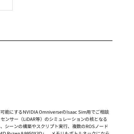
VIDIA OmniverseのIsaac Sim用でご相談
・センサー（LiDAR等）のシミュレーションの核となる
x-Q 96GB」、シーンの構築やスクリプト実行、複数のROSノード
yzen 9 9950X3D」、メモリもボトルネックになら