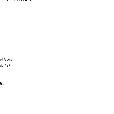
4 Gb/s)
b / s）
対応