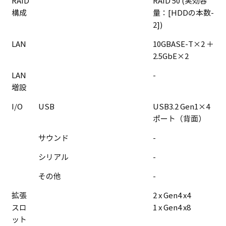
RAID
RAID 50 (実効容
構成
量：[HDDの本数-
2])
LAN
10GBASE-T×2 ＋
2.5GbE×2
LAN
-
増設
I/O
USB
USB3.2 Gen1×4
ポート（背面）
サウンド
-
シリアル
-
その他
-
拡張
2 x Gen4 x4
スロ
1 x Gen4 x8
ット