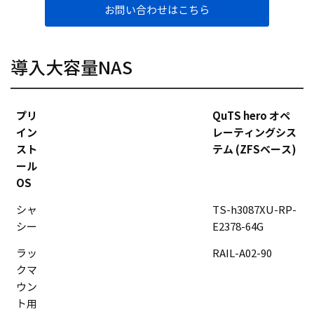
お問い合わせはこちら
導入大容量NAS
プリ
QuTS hero オペ
イン
レーティングシス
スト
テム (ZFSベース)
ール
OS
シャ
TS-h3087XU-RP-
シー
E2378-64G
ラッ
RAIL-A02-90
クマ
ウン
ト用