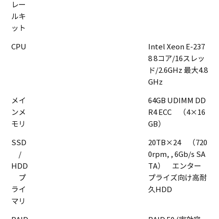
レー
ルキ
ット
CPU
Intel Xeon E-237
8 8コア/16スレッ
ド/2.6GHz 最大4.8
GHz
メイ
64GB UDIMM DD
ンメ
R4 ECC （4×16
モリ
GB）
SSD
20TB×24 （720
/
0rpm, , 6Gb/s SA
HDD
TA） エンター
プ
プライズ向け高耐
ライ
久HDD
マリ