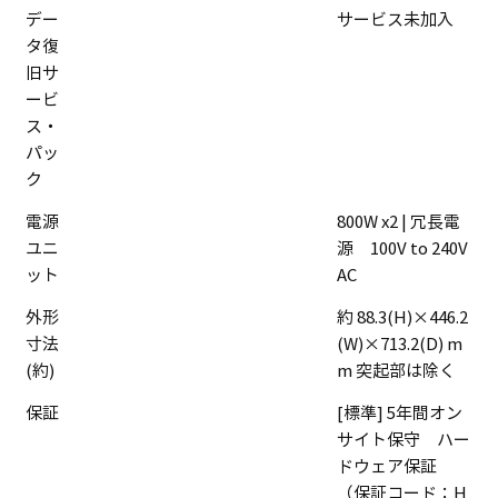
デー
サービス未加入
タ復
旧サ
ービ
ス・
パッ
ク
電源
800W x2 | 冗長電
ユニ
源 100V to 240V
ット
AC
外形
約 88.3(H)×446.2
寸法
(W)×713.2(D) m
(約)
m 突起部は除く
保証
[標準] 5年間オン
サイト保守 ハー
ドウェア保証
（保証コード：H