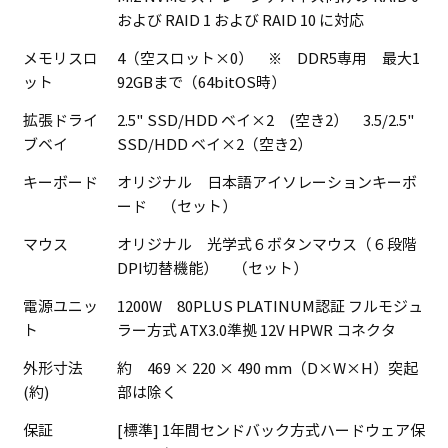
および RAID 1 および RAID 10 に対応
メモリスロ
4（空スロット×0） ※ DDR5専用 最大1
ット
92GBまで（64bitOS時）
拡張ドライ
2.5" SSD/HDD ベイ×2 (空き2） 3.5/2.5"
ブベイ
SSD/HDD ベイ×2（空き2）
キーボード
オリジナル 日本語アイソレーションキーボ
ード （セット）
マウス
オリジナル 光学式６ボタンマウス（６段階
DPI切替機能） （セット）
電源ユニッ
1200W 80PLUS PLATINUM認証 フルモジュ
ト
ラー方式 ATX3.0準拠 12V HPWR コネクタ
外形寸法
約 469 × 220 × 490 mm（D×W×H）突起
(約)
部は除く
保証
[標準] 1年間センドバック方式ハードウェア保