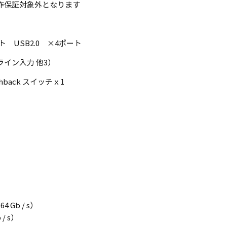
uxでは動作保証対象外となります
ポート USB2.0 ×4ポート
イン入力 他3）
shback スイッチｘ1
4 Gb / s）
 / s）