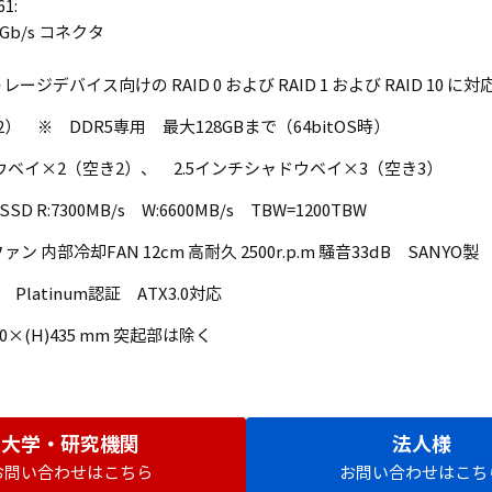
1:
.0 Gb/s コネクタ
ストレージデバイス向けの RAID 0 および RAID 1 および RAID 10 に対
） ※ DDR5専用 最大128GBまで（64bitOS時）
ウベイ×2（空き2）、 2.5インチシャドウベイ×3（空き3）
SSD R:7300MB/s W:6600MB/s TBW=1200TBW
ン 内部冷却FAN 12cm 高耐久 2500r.p.m 騒音33dB SANYO製
S Platinum認証 ATX3.0対応
500×(H)435 mm 突起部は除く
大学・研究機関
法人様
お問い合わせはこちら
お問い合わせはこち