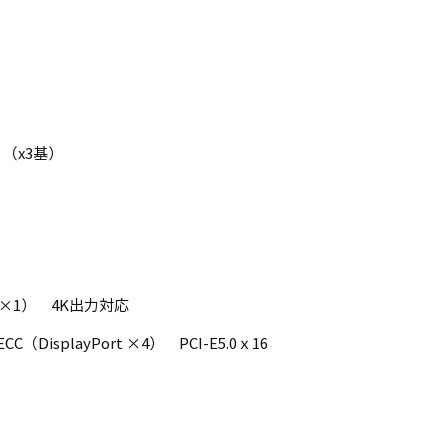
 （x3基）
, HDMI×1） 4K出力対応
R7 ECC（DisplayPort ×4） PCI-E5.0ｘ16