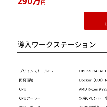
290万
円
導入ワークステーション
モデル名/型式
Applied BT
プリインストールOS
Ubuntu 24.0
開発環境
Docker（CUI）N
CPU
AMD Ryzen 9 99
CPUクーラー
水冷CPUｸｰﾗｰ