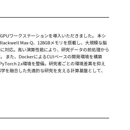
GPUワークステーションを導入いただきました。 本シ
000 Blackwell Max-Q、128GBメモリを搭載し、大規模な脳
論に対応。高い演算性能により、研究データの前処理から
また、DockerによるCUIベースの開発環境を構築
およびPyTorch 2.x環境を整備。研究者ごとの環境差異を抑え
脳科学を融合した先進的な研究を支える計算基盤として、