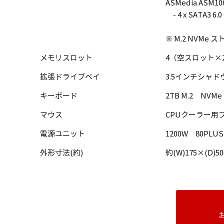
ASMedia ASM106
- 4 x SATA3 6
※ M.2 NVMe 
メモリスロット
4（空スロット×2
拡張ドライブベイ
3.5インチシャド
キーボード
2TB M.2 NVMe 
マウス
CPUクーラー用ファ
電源ユニット
1200W 80PLU
外形寸法(約)
約(W)175×(D)