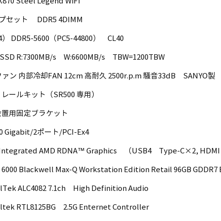
70 Steel Legend WiFi
ップセット DDR5 4DIMM
4） DDR5-5600（PC5-44800） CL40
SSD R:7300MB/s W:6600MB/s TBW=1200TBW
ン 内部冷却FAN 12cm 高耐久 2500r.p.m 騒音33dB SANYO製
レールキット（SR500 専用）
設置用固定ブラケット
10 Gigabit/2ポート/PCI-Ex4
U] Integrated AMD RDNA™ Graphics （USB4 Type-C×2
 6000 Blackwell Max-Q Workstation Edition Retail 96GB GDD
k ALC4082 7.1ch High Definition Audio
k RTL8125BG 2.5G Enternet Controller