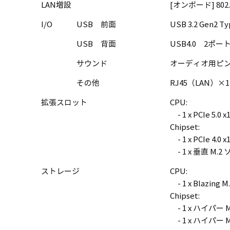
LAN増設
[オンボード] 802
I/O
USB 前面
USB 3.2 Gen2
USB 背面
USB4.0 2ポート
サウンド
オーディオ用ピン
その他
RJ45（LAN）×1
拡張スロット
CPU:
- 1 x PCIe 5.0
Chipset:
- 1 x PCIe 4.0
- 1 x 垂直 M.2 
ストレージ
CPU:
- 1 x Blazing 
Chipset:
- 1 x ハイパー M.
- 1 x ハイパー M.