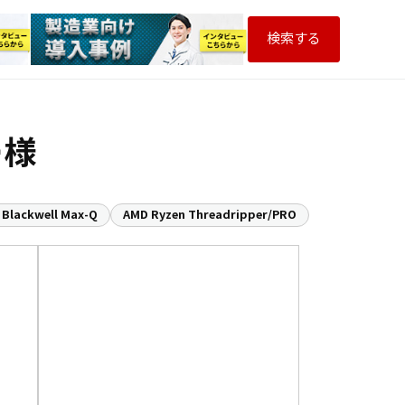
検索する
ー様
 Blackwell Max-Q
AMD Ryzen Threadripper/PRO