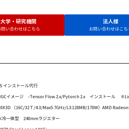
大学・研究機関
法人様
お問い合わせはこちら
お問い合わせはこち
O \ モデル名/型式
4 LTS インストール代行
GCイメージ -Tensor Flow 2.x/Pytorch 2.x インストール ※Li
50X3D （16C/32Ｔ/4.3/Max5.7GHz/L3:128MB/170W）AMD Radeon™
 水冷一体型 240mmラジエター