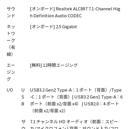
サウ
[オンボード] Realtek ALC897 7.1-Channel Hig
ンド
h Definition Audio CODEC
ネッ
[オンボード] 2.5 Gigabit
トワ
ーク
（有
線）
エー
[無料] 12時間エージング
ジン
グ
I/O
U
USB3.2 Gen2 Type-A：1 ポート（背面）/Type
S
-C：1 ポート（背面）| USB3.2 Gen1 Type-A：6
B
ポート（前面 x2/背面 x4） | USB2.0：4 ポート
（前面 x2/背面 x2）
サ
7.1 チャンネル HD オーディオ（前面：スピー
ウ
カ/マイクロフォン | 背面：サウンド入力/フロ