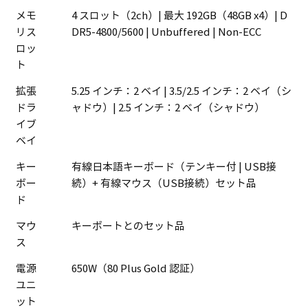
メモ
4 スロット（2ch）| 最大 192GB（48GB x4）| D
リス
DR5-4800/5600 | Unbuffered | Non-ECC
ロッ
ト
拡張
5.25 インチ：2 ベイ | 3.5/2.5 インチ：2 ベイ（シ
ドラ
ャドウ）| 2.5 インチ：2 ベイ（シャドウ）
イブ
ベイ
キー
有線日本語キーボード（テンキー付 | USB接
ボー
続）+ 有線マウス（USB接続）セット品
ド
マウ
キーボートとのセット品
ス
電源
650W（80 Plus Gold 認証）
ユニ
ット