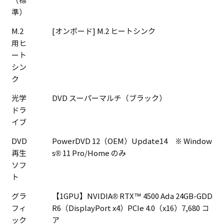
（標
準）
M.2
[オンボード] M.2 ヒートシンク
用ヒ
ート
シン
ク
光学
DVD スーパーマルチ（ブラック）
ドラ
イブ
DVD
PowerDVD 12（OEM）Update14 ※ Window
再生
s® 11 Pro/Home のみ
ソフ
ト
グラ
【1GPU】NVIDIA® RTX™ 4500 Ada 24GB-GDD
フィ
R6（DisplayPort x4）PCIe 4.0（x16）7,680 コ
ック
ア