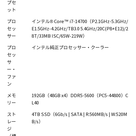
プセ
ット
プロ
インテル® Core™ i7-14700（P2.1GHz-5.3GHz/
セッ
E1.5GHz-4.2GHz/TB3.0 5.4GHz/20C(P8+E12)/2
サー
8T/33MB ISC/65W-219W）
プロ
インテル純正プロセッサー・クーラー
セッ
サ
ー・
ファ
ン
メモ
192GB（48GB x4）DDR5-5600（PC5-44800）C
リー
L40
スト
4TB SSD（6Gb/s | SATA | R:560MB/s | W:520M
レー
B/s）
ジ