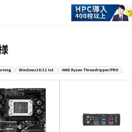
様
arning
Windows10/11 Iot
AMD Ryzen Threadripper/PRO