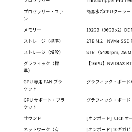
プロセッサー
Threadripper Pro 7
プロセッサー・ファ
簡易水冷CPUクーラー（360m
ン
メモリー
192GB（96GB x2）DDR
ストレージ（標準）
2TB M.2 NVMe SSD 
ストレージ（増設）
8TB （5400rpm, 256M
グラフィック（標
【1GPU】NVIDIA® RTX
準）
GPU 専用 FAN ブラ
グラフィック・ボード専用
ケット
GPU サポート・ブラ
グラフィック・ボード・サ
ケット
サウンド
[オンボード] 7.1ch 
ネットワーク（有
[オンボード] 10ギガビ