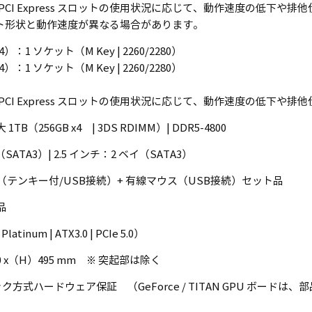
は PCI Express スロットの使用状況に応じて、動作速度の低下や
s スロット形状と動作速度が異なる場合があります。
0（x4）：1 ソケット（M Key | 2260/2280）
0（x4）：1 ソケット（M Key | 2260/2280）
は PCI Express スロットの使用状況に応じて、動作速度の低下や
1TB（256GB x4 | 3DS RDIMM）| DDR5-4800
イ（SATA3）| 2.5 インチ：2 ベイ（SATA3）
テンキー付/USB接続）+ 有線マウス（USB接続）セット品
品
latinum | ATX3.0 | PCIe 5.0）
0 x（H）495 mm ※ 突起部は除く
ク方式ハードウェア保証 （GeForce / TITAN GPU ボードは、部