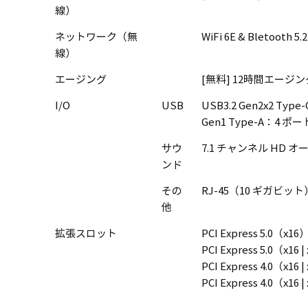
線）
ネットワーク（無
WiFi 6E & Bletooth 5.2
線）
エージング
[無料] 12時間エージン
I/O
USB
USB3.2 Gen2x2 Ty
Gen1 Type-A：4 ポ
サウ
7.1 チャンネル HD
ンド
その
RJ-45（10 ギガビット）
他
拡張スロット
PCI Express 5.0（x
PCI Express 5.0（x1
PCI Express 4.0（x1
PCI Express 4.0（x1