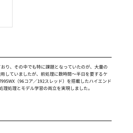
ており、その中でも特に課題となっていたのが、大量の
台使用していましたが、前処理に数時間～半日を要するケ
 7995WX（96コア／192スレッド）を搭載したハイエンド
な前処理処理とモデル学習の両立を実現しました。