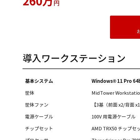
260万
円
導入ワークステーション
基本システム
Windows® 11 Pro 64b
筐体
MidTower Workstati
筐体ファン
【3基（前面 x2/背面 x1
電源ケーブル
100V 用電源ケーブル
チップセット
AMD TRX50 チップセ