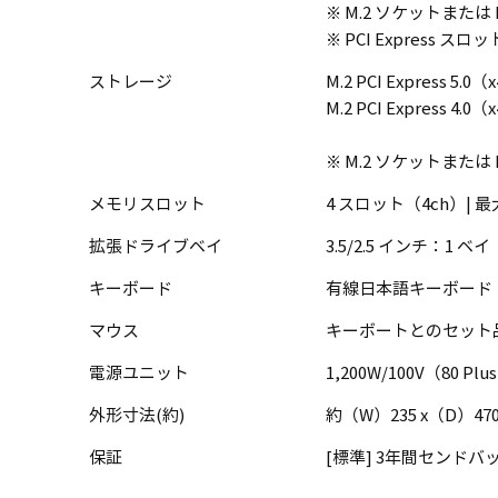
※ M.2 ソケットまた
※ PCI Expres
ストレージ
M.2 PCI Express 5.
M.2 PCI Express 4.
※ M.2 ソケットまた
メモリスロット
4 スロット（4ch）| 最大 
拡張ドライブベイ
3.5/2.5 インチ：1 ベ
キーボード
有線日本語キーボード（
マウス
キーボートとのセット
電源ユニット
1,200W/100V（80 Plus P
外形寸法(約)
約（W）235 x（D）47
保証
[標準] 3年間センドバッ