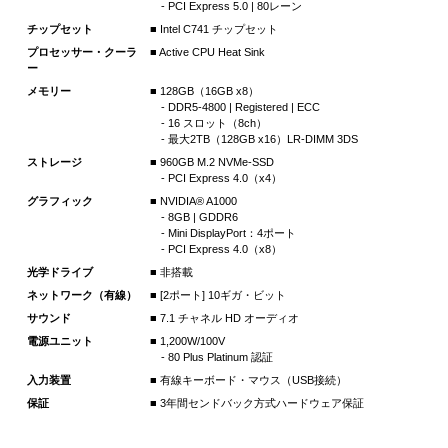
- PCI Express 5.0 | 80レーン
チップセット
■ Intel C741 チップセット
プロセッサー・クーラ
■ Active CPU Heat Sink
ー
メモリー
■ 128GB（16GB x8）
- DDR5-4800 | Registered | ECC
- 16 スロット（8ch）
- 最大2TB（128GB x16）LR-DIMM 3DS
ストレージ
■ 960GB M.2 NVMe-SSD
- PCI Express 4.0（x4）
グラフィック
■ NVIDIA® A1000
- 8GB | GDDR6
- Mini DisplayPort：4ポート
- PCI Express 4.0（x8）
光学ドライブ
■ 非搭載
ネットワーク（有線）
■ [2ポート] 10ギガ・ビット
サウンド
■ 7.1 チャネル HD オーディオ
電源ユニット
■ 1,200W/100V
- 80 Plus Platinum 認証
入力装置
■ 有線キーボード・マウス（USB接続）
保証
■ 3年間センドバック方式ハードウェア保証