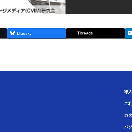
Threads
Bluesky
導
ご
カ
パ