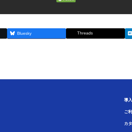
Threads
Bluesky
導
ご
カ