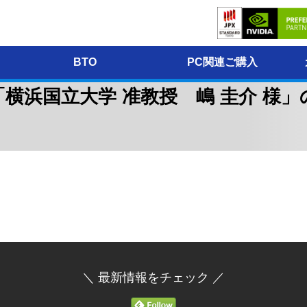
BTO
PC関連ご購入
ew.14「横浜国立大学 准教授 嶋 圭介
＼ 最新情報をチェック ／