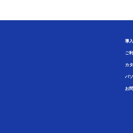
導
ご
カ
パ
お