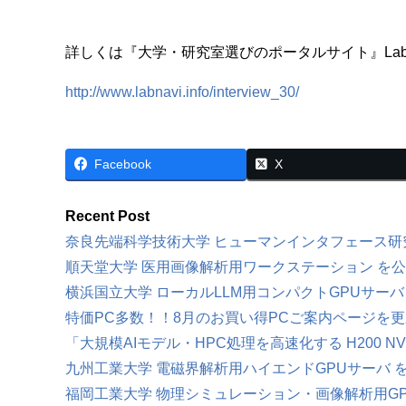
詳しくは『大学・研究室選びのポータルサイト』La
http://www.labnavi.info/interview_30/
Facebook
X
Recent Post
奈良先端科学技術大学 ヒューマンインタフェース研
順天堂大学 医用画像解析用ワークステーション を
横浜国立大学 ローカルLLM用コンパクトGPUサーバ
特価PC多数！！8月のお買い得PCご案内ページを
「大規模AIモデル・HPC処理を高速化する H200 N
九州工業大学 電磁界解析用ハイエンドGPUサーバ 
福岡工業大学 物理シミュレーション・画像解析用GP