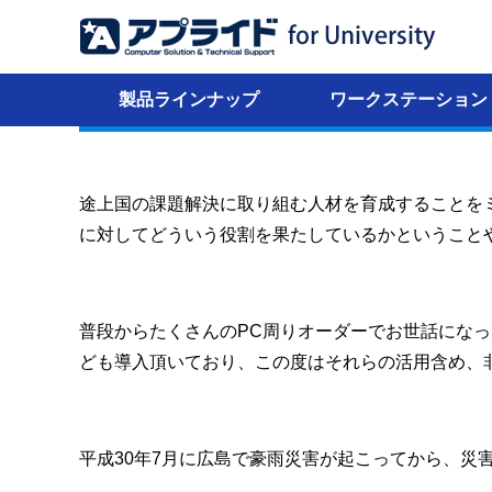
大学・研究室コラム
広島大学大学院国際協力研究科 力石 真先生」を取
2020年05月25日
製品ラインナップ
ワークステーション
こんにちは。SI営業部です。
途上国の課題解決に取り組む人材を育成することを
に対してどういう役割を果たしているかということ
普段からたくさんのPC周りオーダーでお世話になってい
ども導入頂いており、この度はそれらの活用含め、
平成30年7月に広島で豪雨災害が起こってから、災