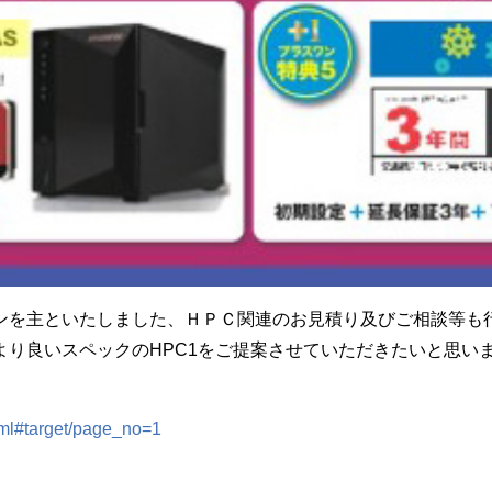
ンを主といたしました、ＨＰＣ関連のお見積り及びご相談等も
より良いスペックのHPC1をご提案させていただきたいと思い
html#target/page_no=1