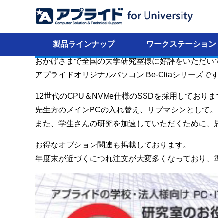
大学・研究室コラム
年度末、まだ間に合います! アプライドオリジナルパ
2022年02月10日
製品ラインナップ
ワークステーション
こんにちは。アプライド松山営業所です。
おかげさまで全国の大学研究室様に好評をいただい
アプライドオリジナルパソコン Be-Cliaシリーズで
12世代のCPU＆NVMe仕様のSSDを採用してお
先生方のメインPCの入れ替え、サブマシンとして。
また、学生さんの研究を加速していただくために、
お得なオプション関連も掲載しております。
年度末が近づくにつれ注文が大変多くなっており、準