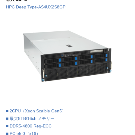
HPC Deep Type-AS4UX2S8GP
■ 2CPU（Xeon Scalble Gen5）
■ 最大8TB/16ch メモリー
■ DDR5-4800 Reg-ECC
■ PCIe5.0（x16）