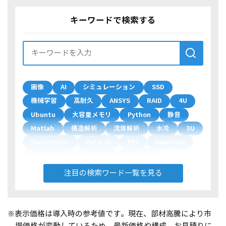
キーワードで検索する
画像
AI
シミュレーション
SSD
機械学習
高耐久
ANSYS
RAID
4U
Ubuntu
大容量メモリ
Python
静音
Matlab
構造解析
流体解析
水冷
3U
TensorFlow
Pytorch
PCI
Gaussian
OpenFOAM
Fortran
COMSOL
デュアルブート
200V
自然言語
注目の検索ワード一覧を見る
タンパク質
製品開発
LAMMPS
Wien2k
Gromacs
気象
ArcGIS
Chainer
第一原理計算
RNA
量子化学計算
※表示価格は導入時の参考値です。現在、部材高騰により市
COMSOL Multiphysics
複数GPU
場価格が変動しているため、最新価格や構成、お見積りに