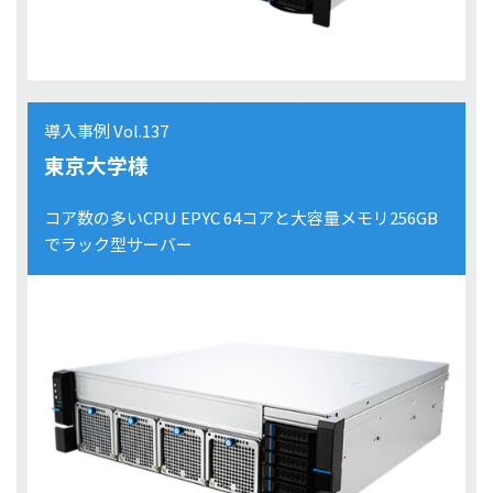
導入事例 Vol.137
東京大学様
コア数の多いCPU EPYC 64コアと大容量メモリ256GB
でラック型サーバー