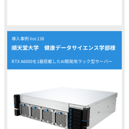
導入事例 Vol.138
順天堂大学 健康データサイエンス学部様
RTX A6000を2基搭載したAI開発用ラック型サーバー