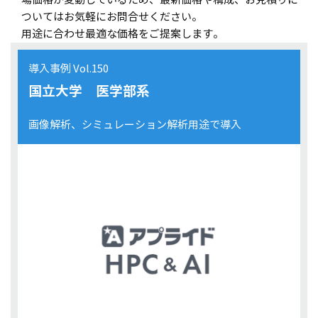
ついてはお気軽にお問合せください。
DeepLearning
OpenMP
ビックデータ
用途に合わせ最適な価格をご提案します。
4K
データサイエンス
ホットスワップ
JMAG
Anaconda
CST Studio Suite
導入事例 Vol.150
MPI
音響
Abaqus
単精度
国立大学 医学部系
言語モデル
NVIDIA H200
NVIDIA RTX PRO 6000 Blackwell
画像解析、シミュレーション解析用途で導入
NVIDIA RTX PRO 6000 Blackwell Max-Q
DGX spark