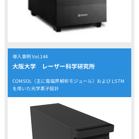
導入事例 Vol.144
大阪大学 レーザー科学研究所
COMSOL（主に電磁界解析モジュール）および LSTM
を用いた光学素子設計