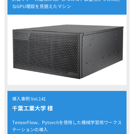
なGPU増設を見据えたマシン
導入事例 Vol.141
千葉工業大学 様
TensorFlow、Pytorchを使用した機械学習用ワークス
テーションの導入