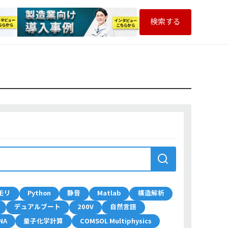
検索する
モリ
Python
静音
Matlab
構造解析
デュアルブート
200V
自然言語
NA
量子化学計算
COMSOL Multiphysics