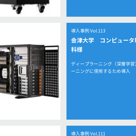
導入事例 Vol.113
会津大学 コンピュータ
科様
ディープラーニング（深層学習
ーニングに使用するため導入
導入事例 Vol.111