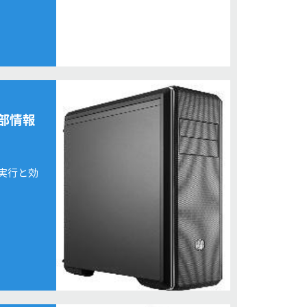
部情報
実行と効