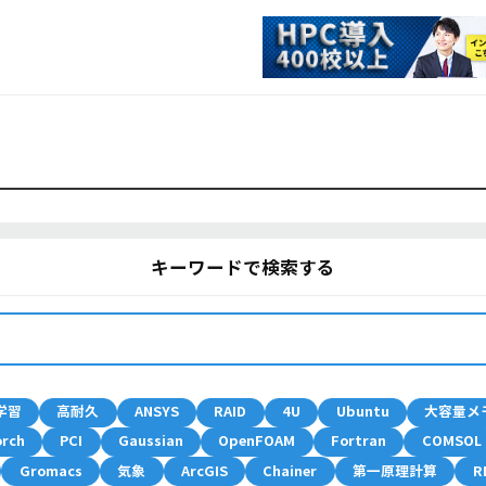
キーワードで検索する
学習
高耐久
ANSYS
RAID
4U
Ubuntu
大容量メ
orch
PCI
Gaussian
OpenFOAM
Fortran
COMSOL
Gromacs
気象
ArcGIS
Chainer
第一原理計算
R