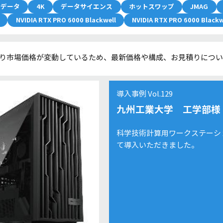
クデータ
4K
データサイエンス
ホットスワップ
JMAG
NVIDIA RTX PRO 6000 Blackwell
NVIDIA RTX PRO 6000 Blackw
り市場価格が変動しているため、最新価格や構成、お見積りにつ
導入事例 Vol.129
九州工業大学 工学部様
科学技術計算用ワークステーシ
て導入いただきました。