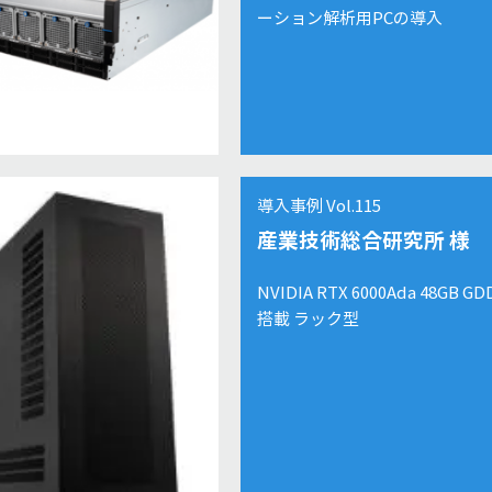
ーション解析用PCの導入
導入事例 Vol.115
産業技術総合研究所 様
NVIDIA RTX 6000Ada 48GB 
搭載 ラック型