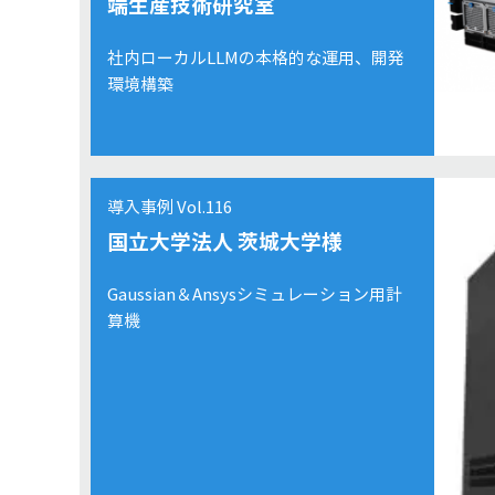
端生産技術研究室
社内ローカルLLMの本格的な運用、開発
環境構築
導入事例 Vol.116
国立大学法人 茨城大学様
Gaussian＆Ansysシミュレーション用計
算機