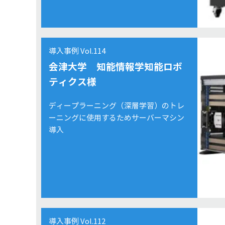
導入事例 Vol.114
会津大学 知能情報学知能ロボ
ティクス様
ディープラーニング（深層学習）のトレ
ーニングに使用するためサーバーマシン
導入
導入事例 Vol.112