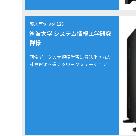
導入事例 Vol.128
筑波大学 システム情報工学研究
群様
画像データの大規模学習に最適化された
計算資源を備えるワークステーション