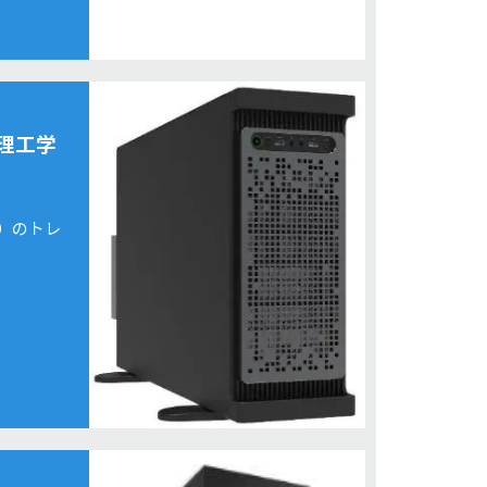
理工学
）のトレ