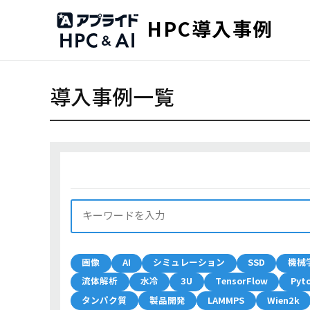
HPC導入事例
導入事例一覧
画像
AI
シミュレーション
SSD
機械
流体解析
水冷
3U
TensorFlow
Pyt
タンパク質
製品開発
LAMMPS
Wien2k