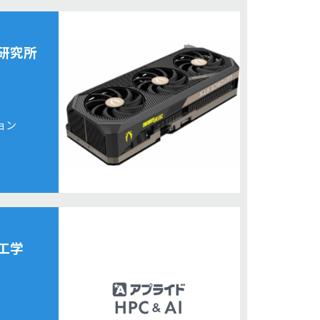
研究所
ション
工学