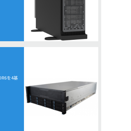
GDDR6を4基