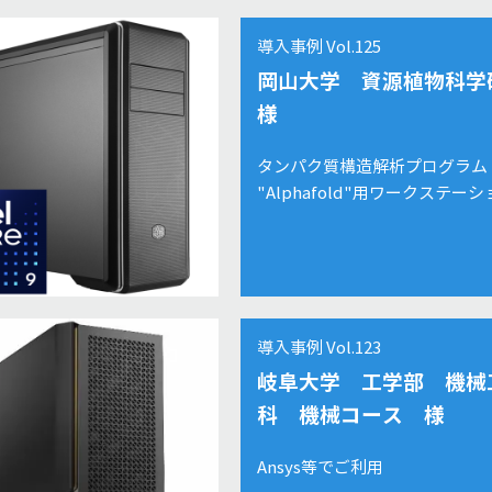
導入事例 Vol.125
岡山大学 資源植物科学
様
タンパク質構造解析プログラム
"Alphafold"用ワークステー
導入事例 Vol.123
岐阜大学 工学部 機械
科 機械コース 様
Ansys等でご利用