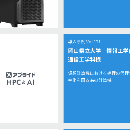
導入事例 Vol.121
岡山県立大学 情報工学
通信工学科様
仮想計算機における処理の代理
率化を図る為の計算機