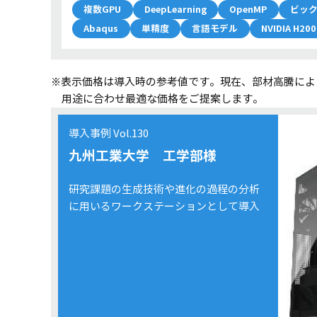
複数GPU
DeepLearning
OpenMP
ビッ
Abaqus
単精度
言語モデル
NVIDIA H200
※表示価格は導入時の参考値です。現在、部材高騰によ
用途に合わせ最適な価格をご提案します。
導入事例 Vol.130
九州工業大学 工学部様
研究課題の生成技術や進化の過程の分析
に用いるワークステーションとして導入