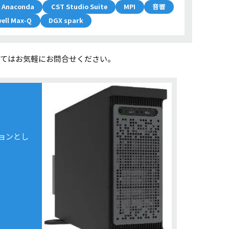
Anaconda
CST Studio Suite
MPI
音響
ell Max-Q
DGX spark
いてはお気軽にお問合せください。
ョンとし