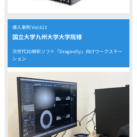
導入事例 Vol.613
国立大学九州大学大学院様
次世代3D解析ソフト「Dragonfly」向けワークステー
ション