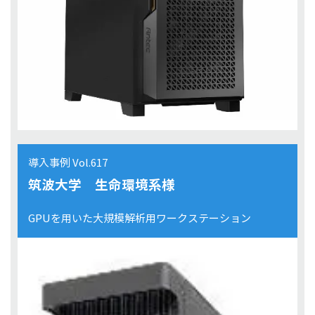
導入事例 Vol.617
筑波大学 生命環境系様
GPUを用いた大規模解析用ワークステーション