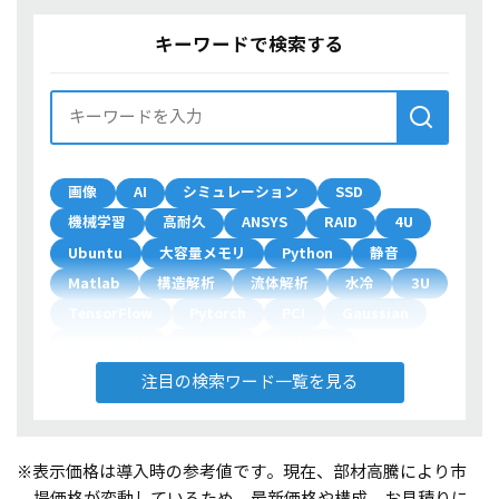
キーワードで検索する
画像
AI
シミュレーション
SSD
機械学習
高耐久
ANSYS
RAID
4U
Ubuntu
大容量メモリ
Python
静音
Matlab
構造解析
流体解析
水冷
3U
TensorFlow
Pytorch
PCI
Gaussian
OpenFOAM
Fortran
COMSOL
デュアルブート
200V
自然言語
注目の検索ワード一覧を見る
タンパク質
製品開発
LAMMPS
Wien2k
Gromacs
気象
ArcGIS
Chainer
第一原理計算
RNA
量子化学計算
※表示価格は導入時の参考値です。現在、部材高騰により市
COMSOL Multiphysics
複数GPU
場価格が変動しているため、最新価格や構成、お見積りに