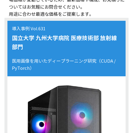
ついてはお気軽にお問合せください。
DeepLearning
OpenMP
ビックデータ
用途に合わせ最適な価格をご提案します。
4K
データサイエンス
ホットスワップ
JMAG
Anaconda
CST Studio Suite
導入事例 Vol.631
MPI
音響
Abaqus
単精度
国立大学 九州大学病院 医療技術部 放射線
言語モデル
NVIDIA H200
部門
NVIDIA RTX PRO 6000 Blackwell
NVIDIA RTX PRO 6000 Blackwell Max-Q
医用画像を用いたディープラーニング研究（CUDA /
DGX spark
PyTorch）