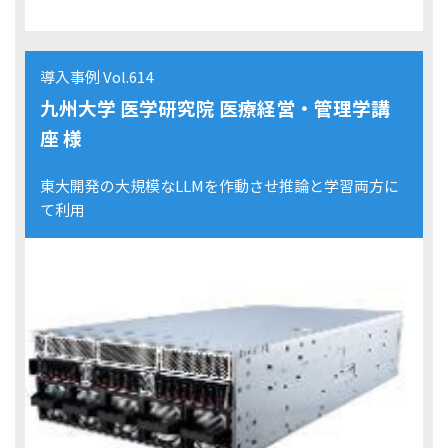
導入事例 Vol.614
九州大学 医学研究院 医療経営・管理学講
座 様
東大開発の大規模なLLMを作動させ推論と学習両方に
て利用