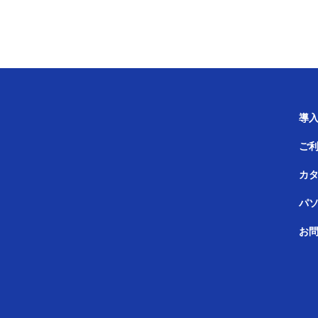
導
ご
カ
パ
お