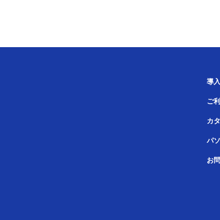
導
ご
カ
パ
お