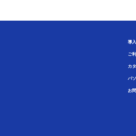
導
ご
カ
パ
お