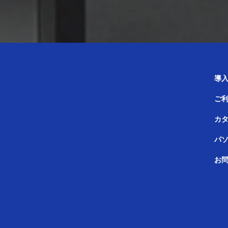
導
ご
カ
パ
お